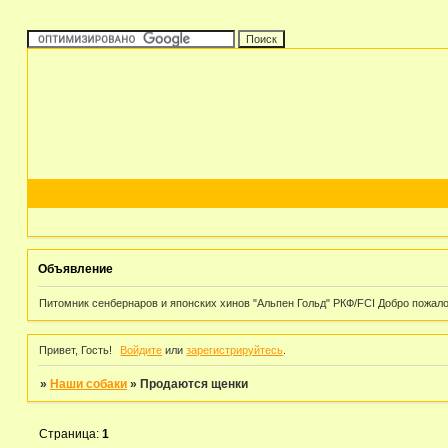
Объявление
Питомник сенбернаров и японских хинов "Альпен Гольд" РКФ/FCI Добро пожаловат
Привет, Гость!
Войдите
или
зарегистрируйтесь
.
»
Наши собаки
»
Продаются щенки
Страница:
1