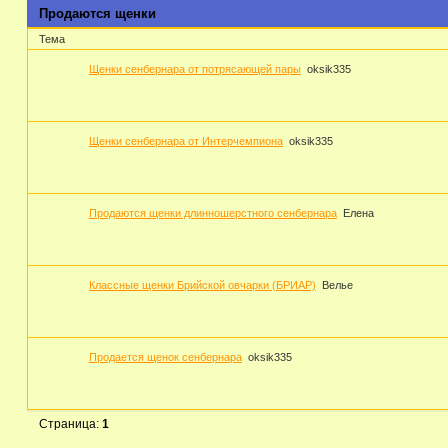
Продаются щенки
Тема
Щенки сенбернара от потрясающей пары
oksik335
Щенки сенбернара от Интерчемпиона
oksik335
Продаются щенки длинношерстного сенбернара
Елена
Классные щенки Брийской овчарки (БРИАР)
Велье
Продается щенок сенбернара
oksik335
Страница:
1