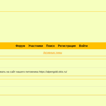
Форум
Участники
Поиск
Регистрация
Войти
Активные темы
ь на сайт нашего питомника https://alpengold.okis.ru/